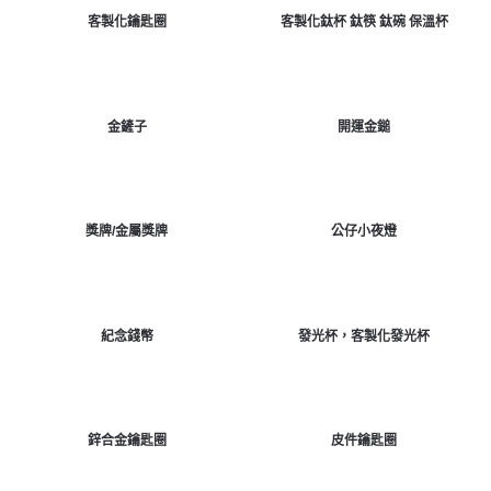
客製化鑰匙圈
客製化鈦杯 鈦筷 鈦碗 保溫杯
金鏟子
開運金鎚
獎牌/金屬獎牌
公仔小夜燈
紀念錢幣
發光杯，客製化發光杯
鋅合金鑰匙圈
皮件鑰匙圈