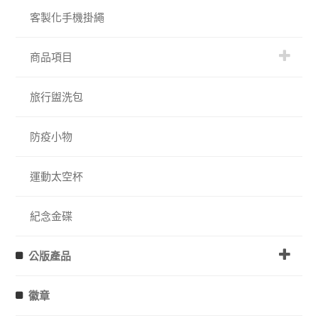
客製化手機掛繩
商品項目
旅行盥洗包
防疫小物
運動太空杯
紀念金碟
公版產品
徽章