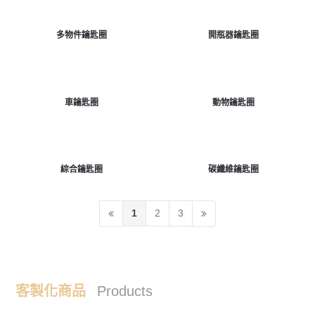
多物件鑰匙圈
開瓶器鑰匙圈
車鑰匙圈
動物鑰匙圈
綜合鑰匙圈
碳纖維鑰匙圈
1
2
3
客製化商品
Products