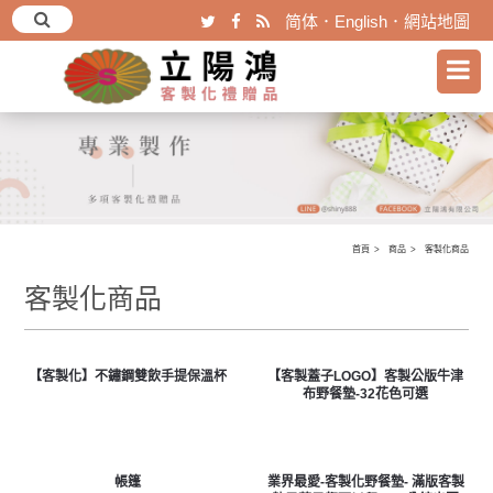
简体
．
English
．
網站地圖
首頁
商品
客製化商品
客製化商品
【客製化】不鏽鋼雙飲手提保溫杯
【客製蓋子LOGO】客製公版牛津
布野餐墊-32花色可選
帳篷
業界最愛-客製化野餐墊- 滿版客製